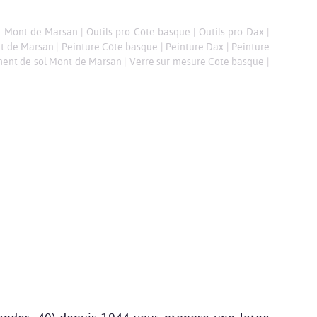
ur Mont de Marsan
|
Outils pro Côte basque
|
Outils pro Dax
|
nt de Marsan
|
Peinture Côte basque
|
Peinture Dax
|
Peinture
ent de sol Mont de Marsan
|
Verre sur mesure Côte basque
|