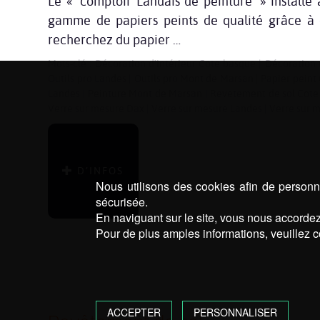
Le « comptoir Landais de peinture » installé
gamme de papiers peints de qualité grâce à de
recherchez du papier …
Mots-clé :
Décoration d'intérieur Côte basque
|
Décoration 
Outils pro Landes
|
Outils pro Mont de Marsan
|
Papier peint
Landes
|
Peinture Mont de Marsan
|
Revêtement de sol Côte
Verre sur mesure Dax
|
Verre sur mesure Landes
|
Verre sur 
D’INFOS
Nous utilisons des cookies afin de personna
sécurisée.
En naviguant sur le site, vous nous accordez 
Pour de plus amples informations, veuillez c
ACCEPTER
PERSONNALISER