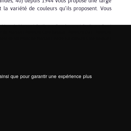
andes, 40) depuis 1944 vous propose une large
 la variété de couleurs qu’ils proposent. Vous
ur Mont de Marsan
|
Outils pro Côte basque
|
Outils pro Dax
|
nt de Marsan
|
Peinture Côte basque
|
Peinture Dax
|
Peinture
ent de sol Mont de Marsan
|
Verre sur mesure Côte basque
|
 ainsi que pour garantir une expérience plus