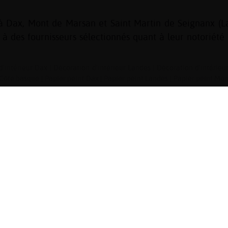
 à Dax, Mont de Marsan et Saint Martin de Seignanx (L
des fournisseurs sélectionnés quant à leur notoriété e
d'intérieur Dax
|
Décoration d'intérieur Landes
|
Décoration d'intérie
 Côte basque
|
Papier peint Dax
|
Papier peint Landes
|
Papier peint Mo
 basque
|
Revêtement de sol Dax
|
Revêtement de sol Landes
|
Revêtem
mesure Mont de Marsan