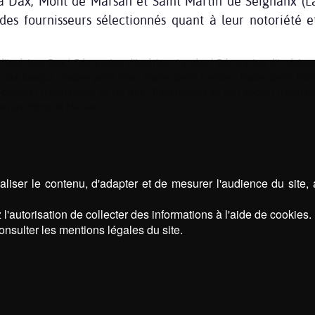
 à Dax, Mont de Marsan et Saint Martin de Seignanx (L
s fournisseurs sélectionnés quant à leur notoriété et
d'intérieur Dax
|
Décoration d'intérieur Landes
|
Décoration d'intérie
 Côte basque
|
Papier peint Dax
|
Papier peint Landes
|
Papier peint Mo
 basque
|
Revêtement de sol Dax
|
Revêtement de sol Landes
|
Revêtem
mesure Mont de Marsan
liser le contenu, d'adapter et de mesurer l'audience du site,
l'autorisation de collecter des informations à l'aide de cookies.
onsulter les mentions légales du site.