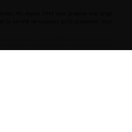
andes, 40) depuis 1944 vous propose une large
t la variété de couleurs qu’ils proposent. Vous
ur Mont de Marsan
|
Outils pro Côte basque
|
Outils pro Dax
|
nt de Marsan
|
Peinture Côte basque
|
Peinture Dax
|
Peinture
ent de sol Mont de Marsan
|
Verre sur mesure Côte basque
|