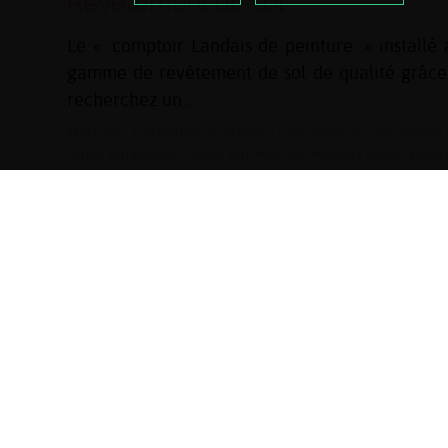
Revêtement de sol
Le « comptoir Landais de peinture » installé
gamme de revêtement de sol de qualité grâce à 
recherchez un …
Mots-clé :
Décoration d'intérieur Côte basque
|
Décoration 
Outils pro Landes
|
Outils pro Mont de Marsan
|
Papier peint
Landes
|
Peinture Mont de Marsan
|
Revêtement de sol Côte
Verre sur mesure Dax
|
Verre sur mesure Landes
|
Verre sur 
D’INFOS