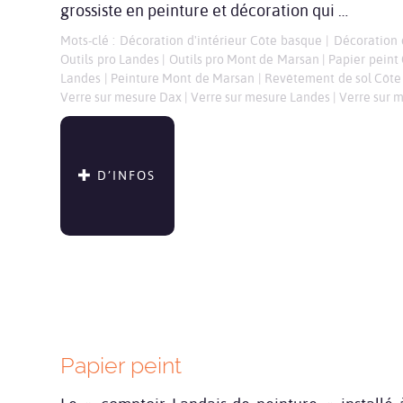
grossiste en peinture et décoration qui …
Mots-clé :
Décoration d'intérieur Côte basque
|
Décoration 
Outils pro Landes
|
Outils pro Mont de Marsan
|
Papier peint
Landes
|
Peinture Mont de Marsan
|
Revêtement de sol Côte
Verre sur mesure Dax
|
Verre sur mesure Landes
|
Verre sur 
D’INFOS
Papier peint