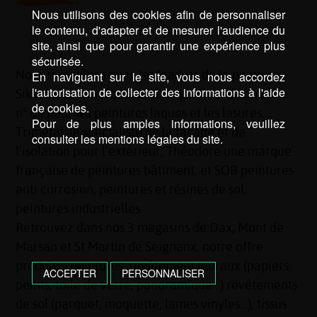
Nous utilisons des cookies afin de personnaliser
le contenu, d'adapter et de mesurer l'audience du
site, ainsi que pour garantir une expérience plus
sécurisée.
Nous travaillons avec les leaders de la peinture :
En naviguant sur le site, vous nous accordez
l'autorisation de collecter des informations à l'aide
Sikkens, une marque haut de gamme, décorative
de cookies.
n° un pour les peintures laques et les lasures,
Pour de plus amples informations, veuillez
Trimétal, le spécialiste de la façade et de
consulter les mentions légales du site.
l’isolation pour l’extérieur, Théodore une marque
française de peintures bâtiment, et SOB peintures
anti corrosion, peintures et résines de sol,
peintures industrielles.
Retrouvez dans nos 3 magasins de Dax, Mont de
Marsan et St Martin de Seignanx, notre offre
produits : peintures, revêtement muraux (papiers
ACCEPTER
PERSONNALISER
peints, toile de verre, panoramique…) revêtements
de sol (parquet, moquette, lames vinyles…), tissus