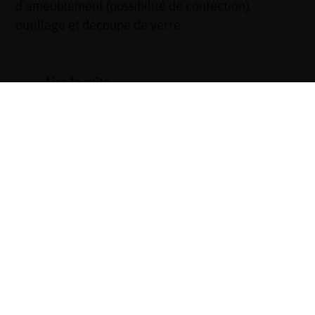
d’ameublement (possibilité de confection),
outillage et découpe de verre.
Lire la suite